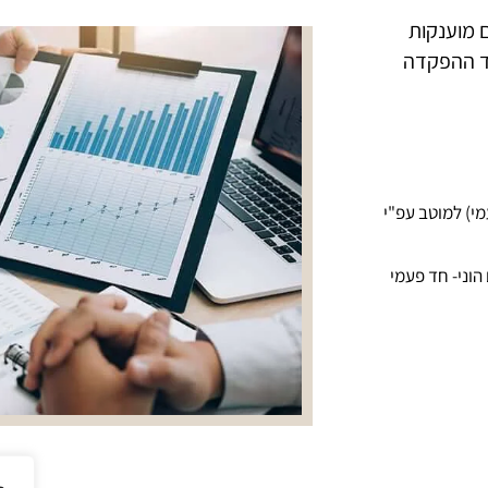
 מוענקות
ד ההפקדה
ום הוני (חד-פעמי) למוטב עפ"י
 בסכום הוני- חד פעמי