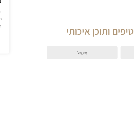
נ
ת
ה
יפים ותוכן איכותי
email
מוצרים פנסיוניים
קופות גמל