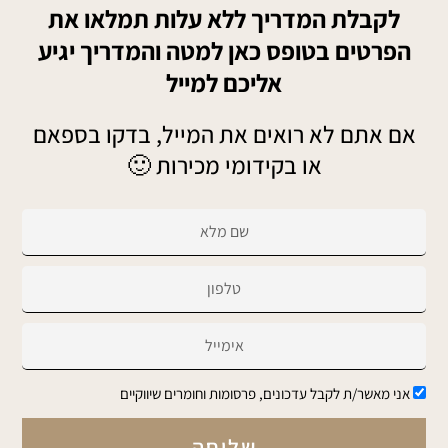
לקבלת המדריך ללא עלות תמלאו את
הפרטים בטופס כאן למטה והמדריך יגיע
אליכם למייל
אם אתם לא רואים את המייל, בדקו בספאם
או בקידומי מכירות 🙂
f
i
r
c
s
e
t
l
e
N
l
m
a
P
a
אני מאשר/ת לקבל עדכונים, פרסומות וחומרים שיווקיים
m
h
i
e
o
שליחה
l