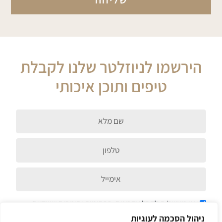
n
e
הירשמו לניוזלטר שלנו לקבלת
טיפים ותוכן איכותי
firstName
cellPhone
email
אני מאשר/ת לקבל עדכונים, פרסומות וחומרים שיווקיים
ניהול הסכמה לעוגיות