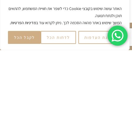
שליחה
האתר עושה שימוש בקובצי Cookie כדי לשפר את חוויית המשתמש, להתאים
תוכן ולנתח תנועה.
המשך שימוש באתר מהווה הסכמה לכך. ניתן לקרוא עוד ב
מדיניות הפרטיות.
הצגת העדפות
לדחות הכל
לקבל הכל
ניווט באתר
עמוד ראשי
אודות
צור קשר
דרושים
מעטפת השירותים שלנו
ביטוח בריאות
משכנתאות
ביטוחים וסיכונים
קרן השתלמות
כלכלת המשפחה
קופות גמל